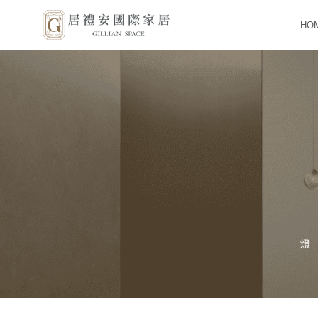
HO
HOME
BRAN
PROD
WORK
ABOU