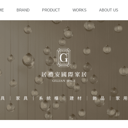
ME
BRAND
PRODUCT
WORKS
ABOUT US
D
UCT
S
T US