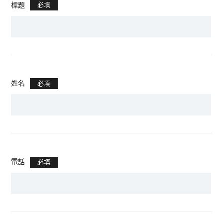
前往購物
標題
必填
CONTACT US
姓名
必填
gillian0814@gillianspace.art
06-2951998
ADDRESS
台南市安平區永華路二段869號
電話
必填
FOLLOW US