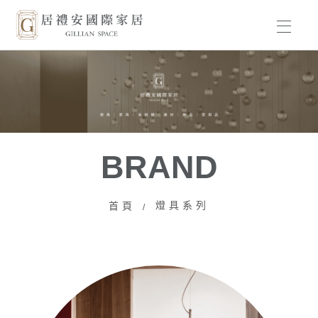
HOME
BRAND
PRODUCT
BRAND
WORKS
燈具系列
首頁
ABOUT US
NEWS
CONTACT