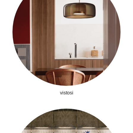
前往購物
vistosi
CONTACT US
gillian0814@gillianspace.art
06-2951998
ADDRESS