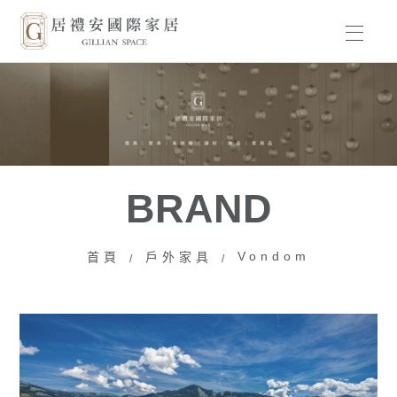
HOME
BRAND
PRODUCT
BRAND
WORKS
Vondom
首頁
戶外家具
ABOUT US
NEWS
CONTACT