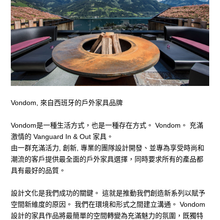
前往購物
CONTACT US
gillian0814@gillianspace.art
Vondom, 來自西班牙的戶外家具品牌
06-2951998
Vondom是一種生活方式，也是一種存在方式。 Vondom。 充滿
ADDRESS
激情的 Vanguard In & Out 家具。
台南市安平區永華路二段869號
由一群充滿活力, 創新, 專業的團隊設計開發、並專為享受時尚和
潮流的客戶提供最全面的戶外家具選擇，同時要求所有的產品都
FOLLOW US
具有最好的品質。
設計文化是我們成功的關鍵。 這就是推動我們創造新系列以賦予
空間新維度的原因。 我們在環境和形式之間建立溝通。 Vondom
設計的家具作品將最簡單的空間轉變為充滿魅力的氛圍，既獨特