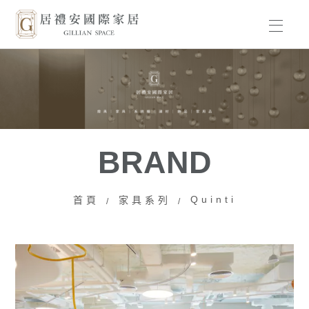
HOME
BRAND
PRODUCT
BRAND
WORKS
Quinti
首頁
家具系列
ABOUT US
NEWS
CONTACT