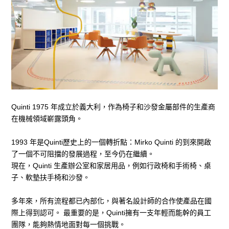
前往購物
CONTACT US
gillian0814@gillianspace.art
06-2951998
Quinti 1975 年成立於義大利，作為椅子和沙發金屬部件的生產商
在機械領域嶄露頭角。
ADDRESS
1993 年是Quinti歷史上的一個轉折點：Mirko Quinti 的到來開啟
台南市安平區永華路二段869號
了一個不可阻擋的發展過程，至今仍在繼續。
現在，Quinti 生產辦公室和家居用品，例如行政椅和手術椅、桌
FOLLOW US
子、軟墊扶手椅和沙發。
多年來，所有流程都已內部化，與著名設計師的合作使產品在國
際上得到認可。 最重要的是，Quinti擁有一支年輕而能幹的員工
團隊，能夠熱情地面對每一個挑戰。