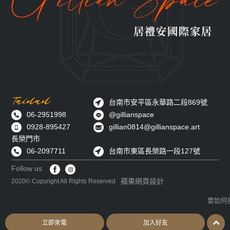
Tainan
台南市安平區永華路二段869號
06-2951998
@gillianspace
0928-895427
gillian0814@gillianspace.art
長榮門市
06-2097711
台南市東區長榮路一段127號
Follow us
蘋果網頁設計
2020© Copyright All Rights Reserved
要如何
立即來電
加入好友