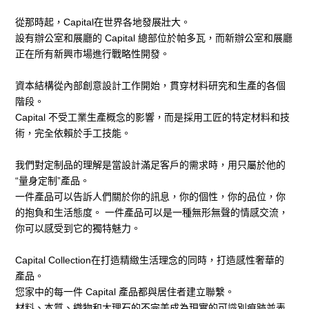
前往購物
從那時起，Capital在世界各地發展壯大。
設有辦公室和展廳的 Capital 總部位於帕多瓦，而新辦公室和展廳
正在所有新興市場進行戰略性開發。
資本結構從內部創意設計工作開始，貫穿材料研究和生產的各個
CONTACT US
階段。
Capital 不受工業生產概念的影響，而是採用工匠的特定材料和技
gillian0814@gillianspace.art
術，完全依賴於手工技能。
06-2951998
我們對定制品的理解是當設計滿足客戶的需求時，用只屬於他的
ADDRESS
“量身定制”產品。
台南市安平區永華路二段869號
一件產品可以告訴人們關於你的訊息，你的個性，你的品位，你
的抱負和生活態度。 一件產品可以是一種無形無聲的情感交流，
你可以感受到它的獨特魅力。
FOLLOW US
Capital Collection在打造精緻生活理念的同時，打造感性奢華的
產品。
您家中的每一件 Capital 產品都與居住者建立聯繫。
材料、本質、織物和大理石的不完美成為現實的可識別痕跡並表