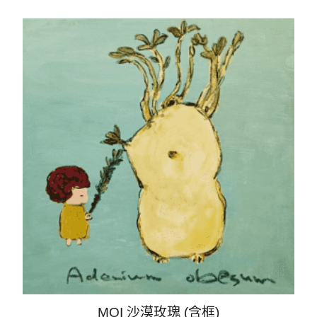
MOI 沙漠玫瑰 (含框)