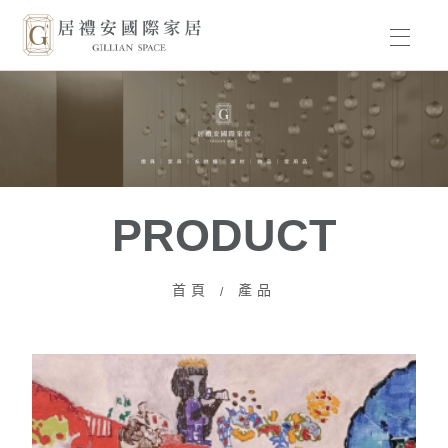
HOME
BRAND
PRODUCT
PRODUCT
WORKS
首頁
產品
ABOUT US
NEWS
CONTACT