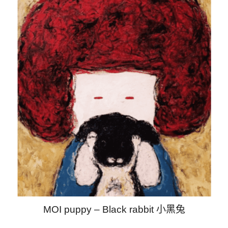
MOI puppy – Black rabbit 小黑兔