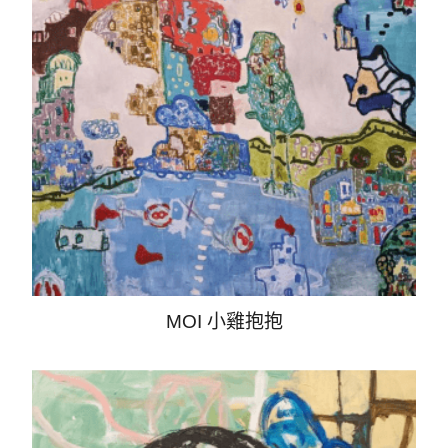
前往購物
MOI 小雞抱抱
CONTACT US
gillian0814@gillianspace.art